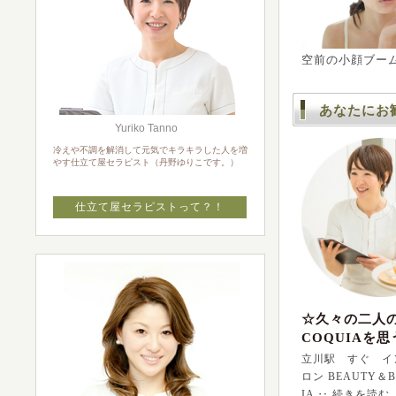
空前の小顔ブー
あなたにお
Yuriko Tanno
冷えや不調を解消して元気でキラキラした人を増
やす仕立て屋セラピスト（丹野ゆりこです。）
仕立て屋セラピストって？！
☆久々の二人
COQUIAを思
立川駅 すぐ イ
ロン BEAUTY＆B
IA ‥
続きを読む