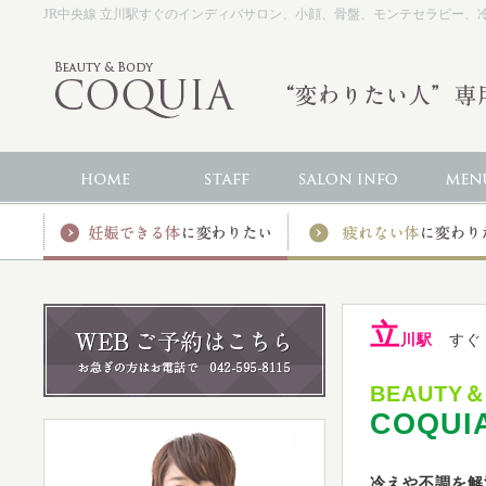
JR中央線 立川駅すぐのインディバサロン、小顔、骨盤、モンテセラピー、冷え、
立
川駅
す
BEAUTY＆
COQUI
冷えや不調を解