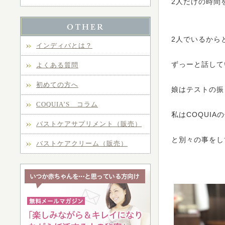
2人だけの時間
2人でいるから
インディバとは？
ずっーと話して
よくある質問
初めての方へ
娘はテストの振
COQUIA’S コラム
私はCOQUIA
バストケアサプリメント（販売）
と別々の事をし
バストケアクリーム（販売）