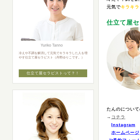
元気で
キラキラ
仕立て屋セ
Yuriko Tanno
冷えや不調を解消して元気でキラキラした人を増
やす仕立て屋セラピスト（丹野ゆりこです。）
仕立て屋セラピストって？！
たんのについて
→
コチラ
Instagram
ホームページ