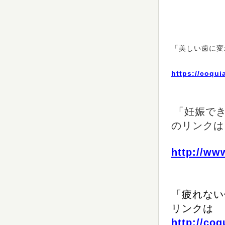
「美しい歯に変
https://coqui
「妊娠で
のリン
クは
http://ww
「疲れない
リンク
は
http://co