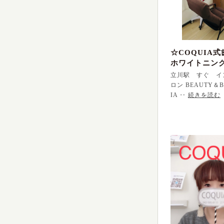
☆COQUIA
ホワイトニン
た！
立川駅 すぐ イ
ロン BEAUTY＆B
IA ‥
続きを読む