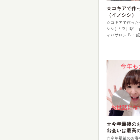
☆コキアで作
（イノシシ）
☆コキアで作った
シシ）? 立川駅
ィバサロン B‥
☆今年最後の
出会いは最高
☆今年最後のお客