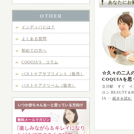
あなたにお
インディバとは？
よくある質問
初めての方へ
COQUIA’S コラム
☆久々の二人
バストケアサプリメント（販売）
COQUIAを思
バストケアクリーム（販売）
立川駅 すぐ イ
ロン BEAUTY＆B
IA ‥
続きを読む