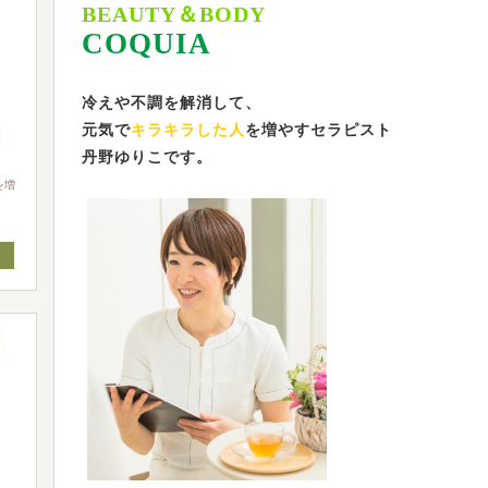
BEAUTY＆BODY
COQUIA
冷えや不調を解消して、
元気で
キラキラした人
を増やすセラピスト
丹野ゆりこです。
を増
）