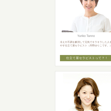
Yuriko Tanno
冷えや不調を解消して元気でキラキラした人
やす仕立て屋セラピスト（丹野ゆりこです。
仕立て屋セラピストって？！