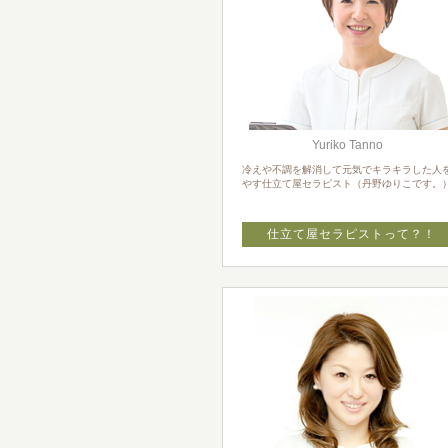
Yuriko Tanno
冷えや不調を解消して元気でキラキラした人
やす仕立て屋セラピスト（丹野ゆりこです。
仕立て屋セラピストって？！