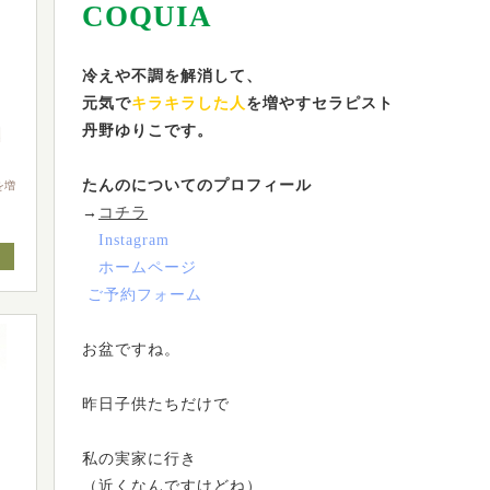
COQUIA
冷えや不調を解消して、
元気で
キラキラした人
を増やすセラピスト
丹野ゆりこです。
たんのについてのプロフィール
を増
）
→
コチラ
Instagram
ホームページ
ご予約フォーム
お盆ですね。
昨日子供たちだけで
私の実家に行き
（近くなんですけどね）