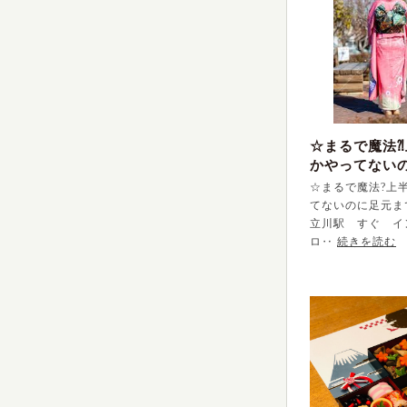
☆まるで魔法
かやってない
でポカポカ
☆まるで魔法?上
てないのに足元ま
立川駅 すぐ イ
ロ‥
続きを読む