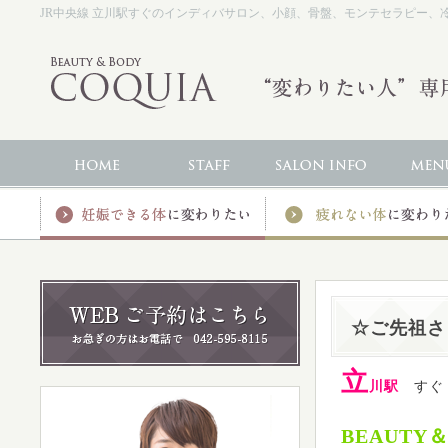
JR中央線 立川駅すぐのインディバサロン、小顔、骨盤、モンテセラピー、冷え、
☆ご先祖さ
立
川駅
す
BEAUTY