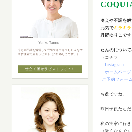
COQUI
冷えや不調を解
元気で
キラキラ
丹野ゆりこです
Yuriko Tanno
たんのについて
冷えや不調を解消して元気でキラキラした人を増
やす仕立て屋セラピスト（丹野ゆりこです。）
→
コチラ
Instagram
仕立て屋セラピストって？！
ホームページ
ご予約フォー
お盆ですね。
昨日子供たちだ
私の実家に行き
（近くなんです