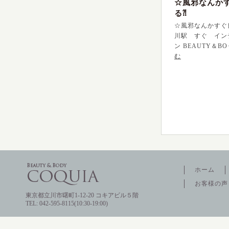
☆風邪なんか
る⁈
☆風邪なんかすぐ
川駅 すぐ イン
ン BEAUTY＆B
む
ホーム
お客様の声
東京都立川市曙町1-12-20 コキアビル５階
TEL: 042-595-8115(10:30-19:00)